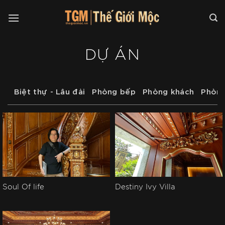
Chuyển
đến
nội
dung
DỰ ÁN
cả
Biệt thự - Lâu đài
Phòng bếp
Phòng khách
Phòng
Soul Of life
Destiny Ivy Villa